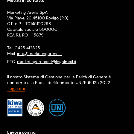
Mettiti in contatto
Marketing Arena SpA
Via Piave, 26 45100 Rovigo (RO)
C.F. e P.I. IT01451110298
Capitale sociale 50.000€
REA R.I. RO - 15879
Tel: 0425 412825
Mail:
info@marketingarena.it
PEC:
marketingarenasrl@legalmail.it
Il nostro Sistema di Gestione per la Parità di Genere è
conforme alla Prassi di Riferimento UNI/PdR 125:2022.
Leggi qui
Lavora con noi