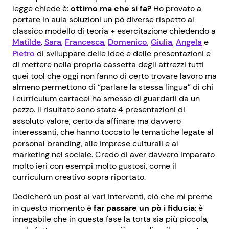
legge chiede è:
ottimo ma che si fa?
Ho provato a
portare in aula soluzioni un pò diverse rispetto al
classico modello di teoria + esercitazione chiedendo a
Matilde
,
Sara
,
Francesca
,
Domenico
,
Giulia
,
Angela
e
Pietro
di sviluppare delle idee e delle presentazioni e
di mettere nella propria cassetta degli attrezzi tutti
quei tool che oggi non fanno di certo trovare lavoro ma
almeno permettono di “parlare la stessa lingua” di chi
i curriculum cartacei ha smesso di guardarli da un
pezzo. Il risultato sono state 4 presentazioni di
assoluto valore, certo da affinare ma davvero
interessanti, che hanno toccato le tematiche legate al
personal branding, alle imprese culturali e al
marketing nel sociale. Credo di aver davvero imparato
molto ieri con esempi molto gustosi, come il
curriculum creativo sopra riportato.
Dedicherò un post ai vari interventi, ciò che mi preme
in questo momento è
far passare un pò i fiducia
: è
innegabile che in questa fase la torta sia più piccola,