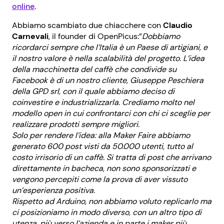
online
.
Abbiamo scambiato due chiacchere con
Claudio
Carnevali
, il founder di OpenPicus:”
Dobbiamo
ricordarci sempre che l’Italia è un Paese di artigiani, e
il nostro valore è nella scalabilità del progetto. L’idea
della macchinetta del caffè che condivide su
Facebook è di un nostro cliente, Giuseppe Peschiera
della GPD srl, con il quale abbiamo deciso di
coinvestire e industrializzarla. Crediamo molto nel
modello open in cui confrontarci con chi ci sceglie per
realizzare prodotti sempre migliori.
Solo per rendere l’idea: alla Maker Faire abbiamo
generato 600 post visti da 50.000 utenti, tutto al
costo irrisorio di un caffè. Si tratta di post che arrivano
direttamente in bacheca, non sono sponsorizzati e
vengono percepiti come la prova di aver vissuto
un’esperienza positiva.
Rispetto ad Arduino, non abbiamo voluto replicarlo ma
ci posizioniamo in modo diverso, con un altro tipo di
utenza, più verso l’azienda e in parte i maker più