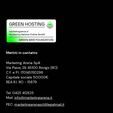
Mettiti in contatto
Marketing Arena SpA
Via Piave, 26 45100 Rovigo (RO)
C.F. e P.I. IT01451110298
Capitale sociale 50.000€
REA R.I. RO - 15879
Tel: 0425 412825
Mail:
info@marketingarena.it
PEC:
marketingarenasrl@legalmail.it