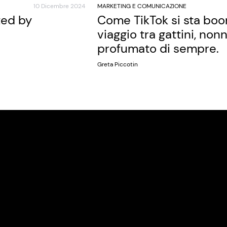
10 Dicembre 2024
MARKETING E COMUNICAZIONE
ted by
Come TikTok si sta bo
viaggio tra gattini, nonn
profumato di sempre.
Greta Piccotin