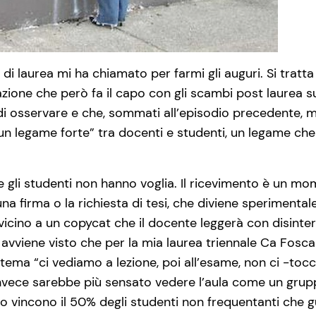
i di laurea mi ha chiamato per farmi gli auguri. Si tratt
ione che però fa il capo con gli scambi post laurea su
 osservare e che, sommati all’episodio precedente, m
 legame forte” tra docenti e studenti, un legame che 
 gli studenti non hanno voglia. Il ricevimento è un mo
a firma o la richiesta di tesi, che diviene sperimentale
icino a un copycat che il docente leggerà con disinter
avviene visto che per la mia laurea triennale Ca Fosca
Il tema “ci vediamo a lezione, poi all’esame, non ci -to
invece sarebbe più sensato vedere l’aula come un grup
io vincono il 50% degli studenti non frequentanti che