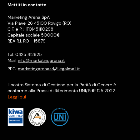
Mettiti in contatto
Marketing Arena SpA
Via Piave, 26 45100 Rovigo (RO)
C.F. e P.I. IT01451110298
Capitale sociale 50.000€
REA R.I. RO - 15879
Tel: 0425 412825
Mail:
info@marketingarena.it
PEC:
marketingarenasrl@legalmail.it
Il nostro Sistema di Gestione per la Parità di Genere è
conforme alla Prassi di Riferimento UNI/PdR 125:2022.
Leggi qui