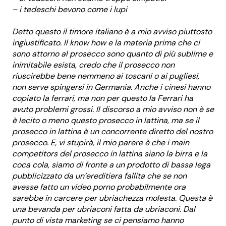
– i tedeschi bevono come i lupi
Detto questo il timore italiano è a mio avviso piuttosto
ingiustificato. Il know how e la materia prima che ci
sono attorno al prosecco sono quanto di più sublime e
inimitabile esista, credo che il prosecco non
riuscirebbe bene nemmeno ai toscani o ai pugliesi,
non serve spingersi in Germania. Anche i cinesi hanno
copiato la ferrari, ma non per questo la Ferrari ha
avuto problemi grossi. Il discorso a mio avviso non è se
è lecito o meno questo prosecco in lattina, ma se il
prosecco in lattina è un concorrente diretto del nostro
prosecco. E, vi stupirà, il mio parere è che i main
competitors del prosecco in lattina siano la birra e la
coca cola, siamo di fronte a un prodotto di bassa lega
pubblicizzato da un’ereditiera fallita che se non
avesse fatto un video porno probabilmente ora
sarebbe in carcere per ubriachezza molesta. Questa è
una bevanda per ubriaconi fatta da ubriaconi. Dal
punto di vista marketing se ci pensiamo hanno