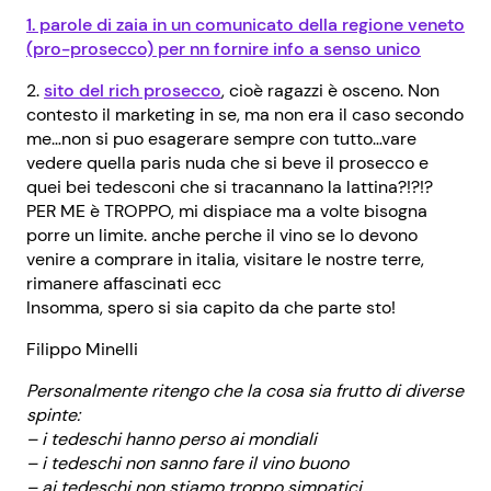
1. parole di zaia in un comunicato della regione veneto
(pro-prosecco) per nn fornire info a senso unico
2.
sito del rich prosecco
, cioè ragazzi è osceno. Non
contesto il marketing in se, ma non era il caso secondo
me…non si puo esagerare sempre con tutto…vare
vedere quella paris nuda che si beve il prosecco e
quei bei tedesconi che si tracannano la lattina?!?!?
PER ME è TROPPO, mi dispiace ma a volte bisogna
porre un limite. anche perche il vino se lo devono
venire a comprare in italia, visitare le nostre terre,
rimanere affascinati ecc
Insomma, spero si sia capito da che parte sto!
Filippo Minelli
Personalmente ritengo che la cosa sia frutto di diverse
spinte:
– i tedeschi hanno perso ai mondiali
– i tedeschi non sanno fare il vino buono
– ai tedeschi non stiamo troppo simpatici