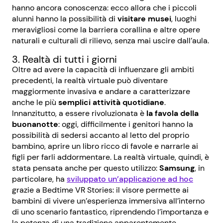
hanno ancora conoscenza: ecco allora che i piccoli
alunni hanno la possibilità di
visitare musei
, luoghi
meravigliosi come la barriera corallina e altre opere
naturali e culturali di rilievo, senza mai uscire dall’aula.
3. Realtà di tutti i giorni
Oltre ad avere la capacità di influenzare gli ambiti
precedenti, la realtà virtuale può diventare
maggiormente invasiva e andare a caratterizzare
anche le più
semplici attività quotidiane
.
Innanzitutto, a essere rivoluzionata è
la favola della
buonanotte
: oggi, difficilmente i genitori hanno la
possibilità di sedersi accanto al letto del proprio
bambino, aprire un libro ricco di favole e narrarle ai
figli per farli addormentare. La realtà virtuale, quindi, è
stata pensata anche per questo utilizzo:
Samsung
, in
particolare, ha
sviluppato un’applicazione ad hoc
grazie a Bedtime VR Stories: il visore permette ai
bambini di vivere un’esperienza immersiva all’interno
di uno scenario fantastico, riprendendo l’importanza e
la potenza di una tradizione apparentemente