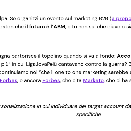
. Se organizzi un evento sul marketing B2B (
a propo
Boston che
il futuro è l’ABM
, e tu non sai che diavolo s
a partorisce il topolino quando si va a fondo:
Acco
 più” in cui LigaJovaPelù cantavano contro la guerra? 
continuiamo noi “che il one to one marketing sarebbe esi
Forbes
, e ancora
Forbes
, che cita
Marketo
, che ci ha
sonalizzazione in cui individuare dei target account da
specifiche