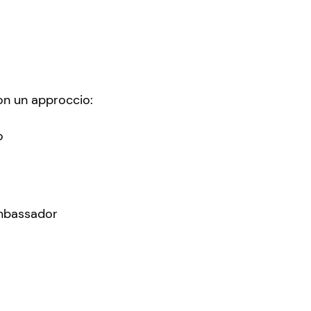
on un approccio:
o
ambassador