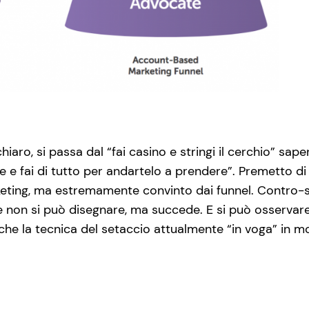
hiaro, si passa dal “fai casino e stringi il cerchio” sap
te e fai di tutto per andartelo a prendere”. Premetto
keting, ma estremamente convinto dai funnel. Contro-s
e e non si può disegnare, ma succede. E si può osserva
 è che la tecnica del setaccio attualmente “in voga” in