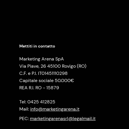
Mettiti in contatto
Marketing Arena SpA
Via Piave, 26 45100 Rovigo (RO)
C.F. e P.I. IT01451110298
Capitale sociale 50.000€
REA R.I. RO - 15879
Tel: 0425 412825
Mail:
info@marketingarena.it
PEC:
marketingarenasrl@legalmail.it