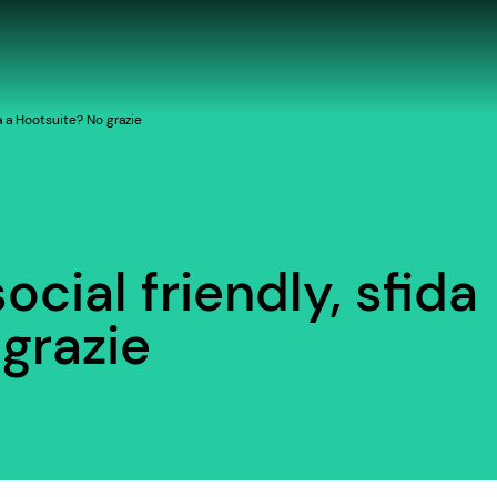
a a Hootsuite? No grazie
cial friendly, sfida
grazie