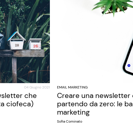
04 Giugno 2021
EMAIL MARKETING
sletter che
Creare una newsletter 
ta ciofeca)
partendo da zero: le bas
marketing
Sofia Cominato