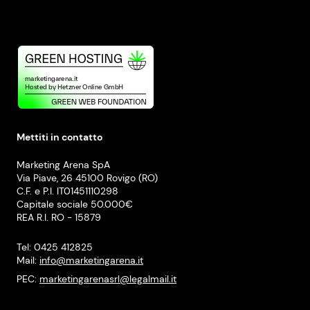
Mettiti in contatto
Marketing Arena SpA
Via Piave, 26 45100 Rovigo (RO)
C.F. e P.I. IT01451110298
Capitale sociale 50.000€
REA R.I. RO - 15879
Tel: 0425 412825
Mail:
info@marketingarena.it
PEC:
marketingarenasrl@legalmail.it