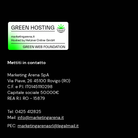
Mettiti in contatto
Marketing Arena SpA
Via Piave, 26 45100 Rovigo (RO)
C.F. e P.I. IT01451110298
Capitale sociale 50.000€
REA R.I. RO - 15879
Tel: 0425 412825
Mail:
info@marketingarena.it
PEC:
marketingarenasrl@legalmail.it