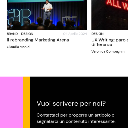
BRAND
-
DESIGN
04 Aprile 2024
DESIGN
Il rebranding Marketing Arena
UX Writing: parol
differenza
Claudia Monici
Veronica Compagnin
Vuoi scrivere per noi?
Contattaci per proporre un articolo o
segnalarci un contenuto interessante.