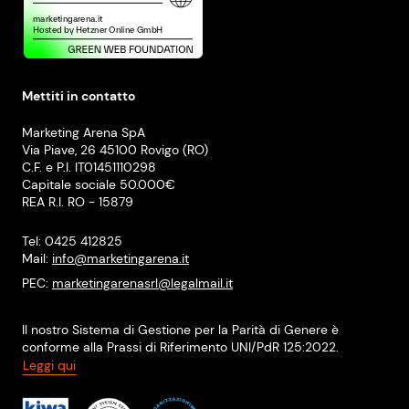
Mettiti in contatto
Marketing Arena SpA
Via Piave, 26 45100 Rovigo (RO)
C.F. e P.I. IT01451110298
Capitale sociale 50.000€
REA R.I. RO - 15879
Tel: 0425 412825
Mail:
info@marketingarena.it
PEC:
marketingarenasrl@legalmail.it
Il nostro Sistema di Gestione per la Parità di Genere è
conforme alla Prassi di Riferimento UNI/PdR 125:2022.
Leggi qui