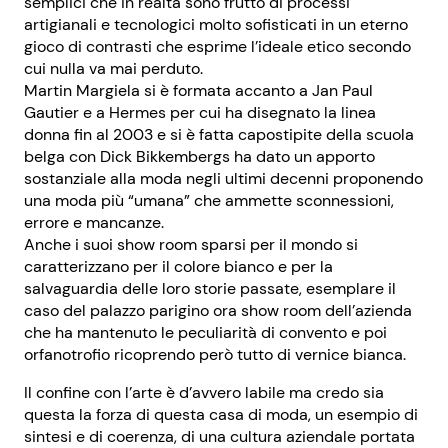
semplici che in realtà sono frutto di processi
artigianali e tecnologici molto sofisticati in un eterno
gioco di contrasti che esprime l’ideale etico secondo
cui nulla va mai perduto.
Martin Margiela si è formata accanto a Jan Paul
Gautier e a Hermes per cui ha disegnato la linea
donna fin al 2003 e si è fatta capostipite della scuola
belga con Dick Bikkembergs ha dato un apporto
sostanziale alla moda negli ultimi decenni proponendo
una moda più “umana” che ammette sconnessioni,
errore e mancanze.
Anche i suoi show room sparsi per il mondo si
caratterizzano per il colore bianco e per la
salvaguardia delle loro storie passate, esemplare il
caso del palazzo parigino ora show room dell’azienda
che ha mantenuto le peculiarità di convento e poi
orfanotrofio ricoprendo però tutto di vernice bianca.
Il confine con l’arte è d’avvero labile ma credo sia
questa la forza di questa casa di moda, un esempio di
sintesi e di coerenza, di una cultura aziendale portata