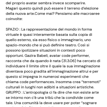
del proprio avatar sembra invece scomparire.
Magari questo quindi può essere il terreno d’elezione
della nuova arte.Come mai? Pensiamo alle macroaree
coinvolte:
SPAZIO : La rappresentazione del mondo in forma
virtuale è quasi interamente basata sulla copia di
quello esterno, sia esso fisico o immaginario, uno
spazio-mondo che si può definire teatro. Così si
possono ipotizzare situazioni in contesti poco
opportuni. Gazira Babeli, avatar code performer,
racconta che da quando è nata (31.3.06) ha cercato di
individuare il limite oltre il quale la sua immaginazione
diventava poco gradita all’immaginazione altrui e per
questo si impegna in numerosi esperimenti che
chiama code performances. Insomma crea “terremoti”
culturali in luoghi non adibiti a situazioni artistiche.
GRUPPO : L’antropologia ci fa dire che non esiste arte
se intorno non c’è una tribù che la condivide come
tale. Una comunità la deve usare per poter “sognare