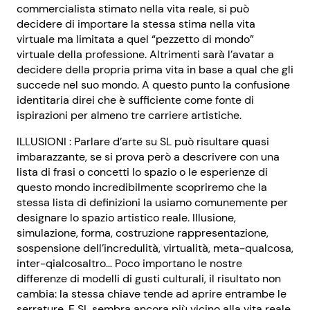
commercialista stimato nella vita reale, si può
decidere di importare la stessa stima nella vita
virtuale ma limitata a quel “pezzetto di mondo”
virtuale della professione. Altrimenti sarà l’avatar a
decidere della propria prima vita in base a qual che gli
succede nel suo mondo. A questo punto la confusione
identitaria direi che è sufficiente come fonte di
ispirazioni per almeno tre carriere artistiche.
ILLUSIONI : Parlare d’arte su SL può risultare quasi
imbarazzante, se si prova però a descrivere con una
lista di frasi o concetti lo spazio o le esperienze di
questo mondo incredibilmente scopriremo che la
stessa lista di definizioni la usiamo comunemente per
designare lo spazio artistico reale. Illusione,
simulazione, forma, costruzione rappresentazione,
sospensione dell’incredulità, virtualità, meta-qualcosa,
inter-qialcosaltro… Poco importano le nostre
differenze di modelli di gusti culturali, il risultato non
cambia: la stessa chiave tende ad aprire entrambe le
serrature. E SL sembra ancora più vicino alla vita reale