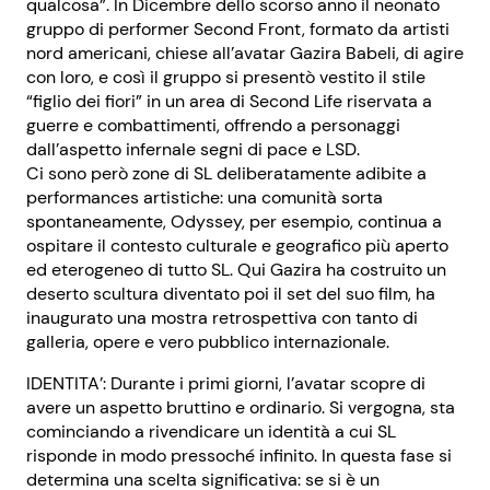
qualcosa”. In Dicembre dello scorso anno il neonato
gruppo di performer Second Front, formato da artisti
nord americani, chiese all’avatar Gazira Babeli, di agire
con loro, e così il gruppo si presentò vestito il stile
“figlio dei fiori” in un area di Second Life riservata a
guerre e combattimenti, offrendo a personaggi
dall’aspetto infernale segni di pace e LSD.
Ci sono però zone di SL deliberatamente adibite a
performances artistiche: una comunità sorta
spontaneamente, Odyssey, per esempio, continua a
ospitare il contesto culturale e geografico più aperto
ed eterogeneo di tutto SL. Qui Gazira ha costruito un
deserto scultura diventato poi il set del suo film, ha
inaugurato una mostra retrospettiva con tanto di
galleria, opere e vero pubblico internazionale.
IDENTITA’: Durante i primi giorni, l’avatar scopre di
avere un aspetto bruttino e ordinario. Si vergogna, sta
cominciando a rivendicare un identità a cui SL
risponde in modo pressoché infinito. In questa fase si
determina una scelta significativa: se si è un