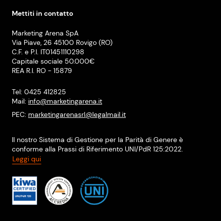
Mettiti in contatto
Marketing Arena SpA
Via Piave, 26 45100 Rovigo (RO)
C.F. e P.I. IT01451110298
Capitale sociale 50.000€
REA R.I. RO - 15879
Tel: 0425 412825
Mail:
info@marketingarena.it
PEC:
marketingarenasrl@legalmail.it
Il nostro Sistema di Gestione per la Parità di Genere è
conforme alla Prassi di Riferimento UNI/PdR 125:2022.
Leggi qui