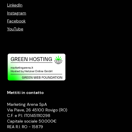
LinkedIn
Instagram
Facebook
YouTube
Mettiti in contatto
Marketing Arena SpA
Via Piave, 26 45100 Rovigo (RO)
C.F. e P.I. IT01451110298
Capitale sociale 50.000€
REA R.I. RO - 15879