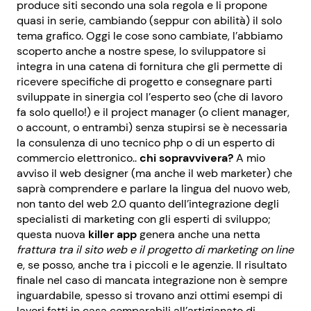
produce siti secondo una sola regola e li propone
quasi in serie, cambiando (seppur con abilità) il solo
tema grafico. Oggi le cose sono cambiate, l’abbiamo
scoperto anche a nostre spese, lo sviluppatore si
integra in una catena di fornitura che gli permette di
ricevere specifiche di progetto e consegnare parti
sviluppate in sinergia col l’esperto seo (che di lavoro
fa solo quello!) e il project manager (o client manager,
o account, o entrambi) senza stupirsi se è necessaria
la consulenza di uno tecnico php o di un esperto di
commercio elettronico..
chi
sopravvivera
?
A mio
avviso il web designer (ma anche il web marketer) che
saprà comprendere e parlare la lingua del nuovo web,
non tanto del web 2.0 quanto dell’integrazione degli
specialisti di marketing con gli esperti di sviluppo;
questa nuova
killer app
genera anche una netta
frattura tra il sito web e il progetto di marketing on line
e, se posso, anche tra i piccoli e le agenzie. Il risultato
finale nel caso di mancata integrazione non è sempre
inguardabile, spesso si trovano anzi ottimi esempi di
lavori fatti in casa comparabili all’artigianato di