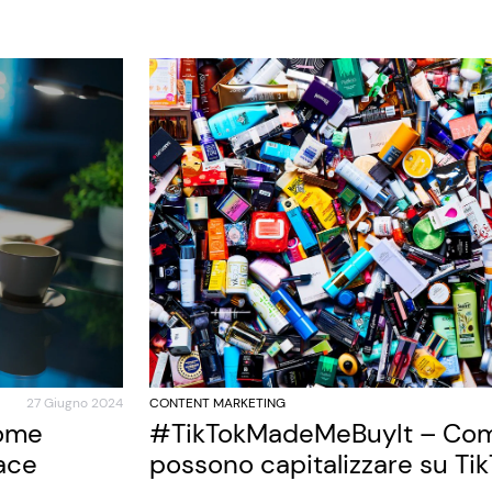
27 Giugno 2024
CONTENT MARKETING
come
#TikTokMadeMeBuyIt – Com
ace
possono capitalizzare su Ti