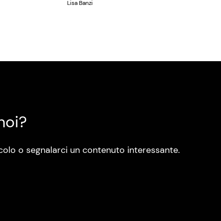
Lisa Banzi
noi?
colo o segnalarci un contenuto interessante.