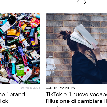
29 Marzo 2023
CONTENT MARKETING
e i brand
TikTok e il nuovo vocab
kTok
l’illusione di cambiare i