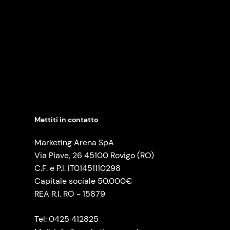
Mettiti in contatto
Marketing Arena SpA
Via Piave, 26 45100 Rovigo (RO)
C.F. e P.I. IT01451110298
Capitale sociale 50.000€
REA R.I. RO - 15879
Tel: 0425 412825