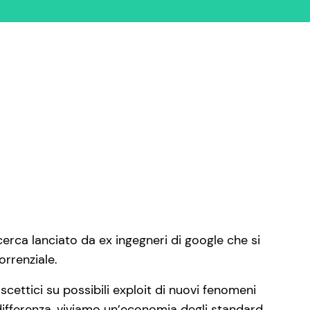
erca lanciato da ex ingegneri di google che si
rrenziale.
cettici su possibili exploit di nuovi fenomeni
 differenza, viviamo un’economia degli standard