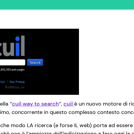
ella “
cuil way to search
“,
cuil
è un nuovo motore di ric
mo, concorrente in questo complesso contesto conco
alche modo LA ricerca (e forse IL web) porta ad essere s
chè non è l’ampiezza dell’indicizzazione a fare oggi la