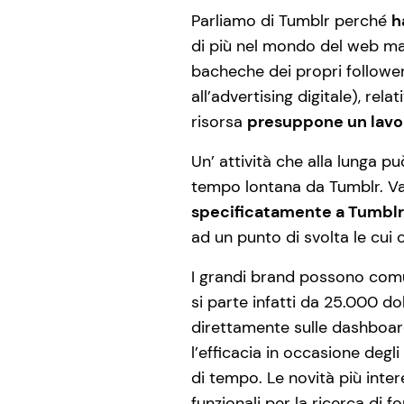
Parliamo di Tumblr perché
h
di più nel mondo del web mar
bacheche dei propri followe
all’advertising digitale), rel
risorsa
presuppone un lavor
Un’ attività che alla lunga p
tempo lontana da Tumblr. 
specificatamente a Tumblr
ad un punto di svolta le cui
I grandi brand possono comu
si parte infatti da 25.000 dol
direttamente sulle dashboard
l’efficacia in occasione degl
di tempo. Le novità più inte
funzionali per la ricerca di 