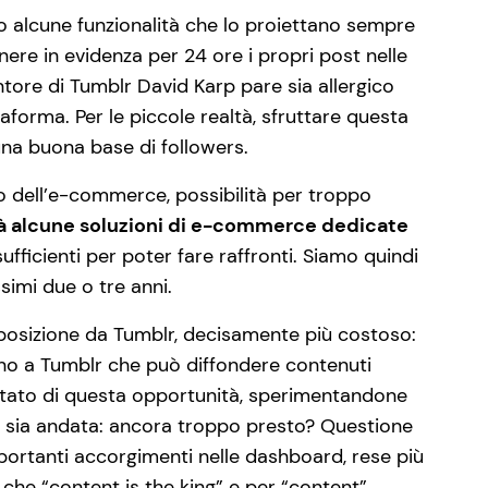
 alcune funzionalità che lo proiettano sempre
re in evidenza per 24 ore i propri post nelle
ore di Tumblr David Karp pare sia allergico
taforma. Per le piccole realtà, sfruttare questa
una buona base di followers.
mpo dell’e-commerce, possibilità per troppo
ià alcune soluzioni di e-commerce dedicate
ufficienti per poter fare raffronti. Siamo quindi
simi due o tre anni.
posizione da Tumblr, decisamente più costoso:
rno a Tumblr che può diffondere contenuti
ittato di questa opportunità, sperimentandone
ome sia andata: ancora troppo presto? Questione
mportanti accorgimenti nelle dashboard, rese più
o che “content is the king” e per “content”