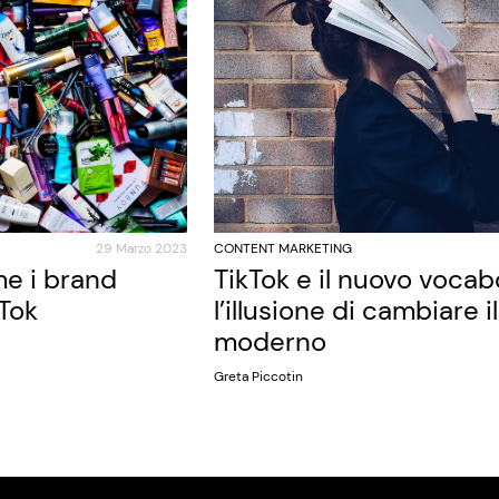
29 Marzo 2023
CONTENT MARKETING
e i brand
TikTok e il nuovo vocab
kTok
l’illusione di cambiare i
moderno
Greta Piccotin