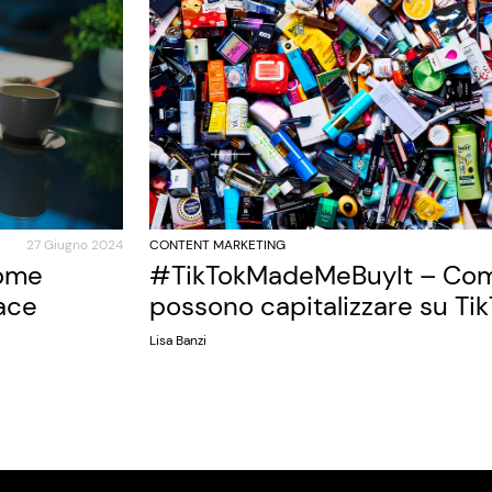
27 Giugno 2024
CONTENT MARKETING
come
#TikTokMadeMeBuyIt – Com
ace
possono capitalizzare su Ti
Lisa Banzi