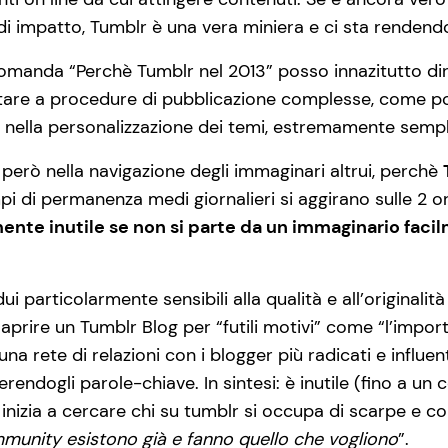
 impatto, Tumblr è una vera miniera e ci sta rendendo 
omanda “Perchè Tumblr nel 2013” posso innazitutto dire:
tare a procedure di pubblicazione complesse, come po
 nella personalizzazione dei temi, estremamente sempl
 però nella navigazione degli immaginari altrui, perchè
pi di permanenza medi giornalieri si aggirano sulle 2 or
te inutile se non si parte da un immaginario facilm
ui particolarmente sensibili alla qualità e all’originalit
e aprire un Tumblr Blog per “futili motivi” come “l’impor
na rete di relazioni con i blogger più radicati e influ
rendogli parole-chiave. In sintesi: è inutile (fino a un 
 inizia a cercare chi su tumblr si occupa di scarpe e con
unity esistono già e fanno quello che vogliono
”.