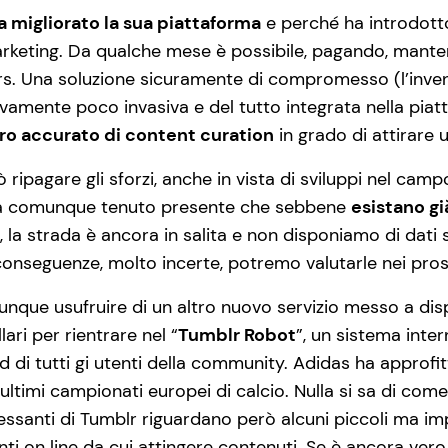
a migliorato la sua piattaforma
e perché ha introdotto
keting. Da qualche mese è possibile, pagando, mantene
rs. Una soluzione sicuramente di compromesso (l’invent
ativamente poco invasiva e del tutto integrata nella piat
o accurato di content curation
in grado di attirare 
uò ripagare gli sforzi, anche in vista di sviluppi nel ca
Va comunque tenuto presente che sebbene
esistano g
, la strada è ancora in salita e non disponiamo di dati s
 conseguenze, molto incerte, potremo valutarle nei pros
nque usufruire di un altro nuovo servizio messo a dis
lari per rientrare nel “
Tumblr Robot
”, un sistema inte
 di tutti gi utenti della community. Adidas ha approf
i ultimi campionati europei di calcio. Nulla si sa di c
ressanti di Tumblr riguardano però alcuni piccoli ma i
fonti on line da cui attingere contenuti. Se è ancora ver