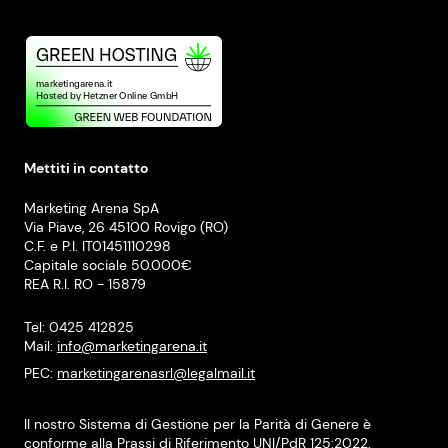
Mettiti in contatto
Marketing Arena SpA
Via Piave, 26 45100 Rovigo (RO)
C.F. e P.I. IT01451110298
Capitale sociale 50.000€
REA R.I. RO - 15879
Tel: 0425 412825
Mail:
info@marketingarena.it
PEC:
marketingarenasrl@legalmail.it
Il nostro Sistema di Gestione per la Parità di Genere è
conforme alla Prassi di Riferimento UNI/PdR 125:2022.