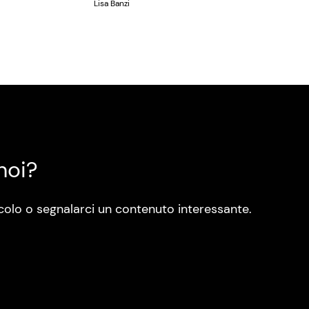
Lisa Banzi
noi?
colo o segnalarci un contenuto interessante.