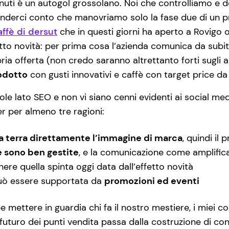
ti è un autogol grossolano. Noi che controlliamo e do
erci conto che manovriamo solo la fase due di un pr
ffè di dersut
che in questi giorni ha aperto a Rovigo o
ffetto novità: per prima cosa l’azienda comunica da sub
ria offerta (non credo saranno altrettanto forti sugli 
odotto
con gusti innovativi e caffè con target price da 
ole lato SEO e non vi siano cenni evidenti ai social med
r per almeno tre ragioni:
a terra direttamente l’immagine di marca
, quindi il
e sono ben gestite
, e la comunicazione come amplifica
enere quella spinta oggi data dall’effetto novità
 può essere supportata da
promozioni ed eventi
e mettere in guardia chi fa il nostro mestiere, i miei co
 futuro dei punti vendita passa dalla costruzione di cont