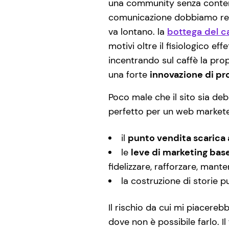
una community senza contenu
comunicazione dobbiamo rend
va lontano. la
bottega del ca
motivi oltre il fisiologico e
incentrando sul caffè la prop
una forte
innovazione di pr
Poco male che il sito sia deb
perfetto per un web markete
il
punto vendita scarica 
le
leve di marketing bas
fidelizzare, rafforzare, mant
la costruzione di storie
Il rischio da cui mi piacerebb
dove non è possibile farlo. Il