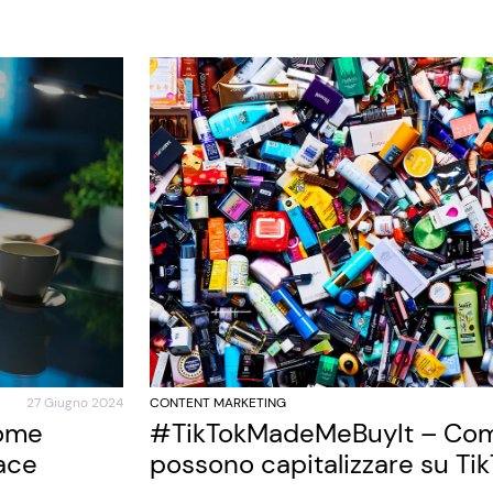
27 Giugno 2024
CONTENT MARKETING
come
#TikTokMadeMeBuyIt – Com
ace
possono capitalizzare su Ti