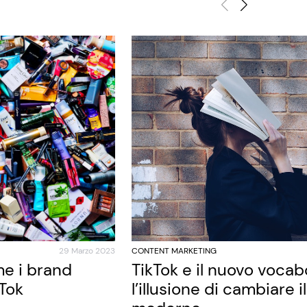
29 Marzo 2023
CONTENT MARKETING
e i brand
TikTok e il nuovo vocab
kTok
l’illusione di cambiare i