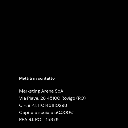
Mettiti in contatto
Marketing Arena SpA
Via Piave, 26 45100 Rovigo (RO)
C.F. e P.I. IT01451110298
Capitale sociale 50.000€
REA R.I. RO - 15879