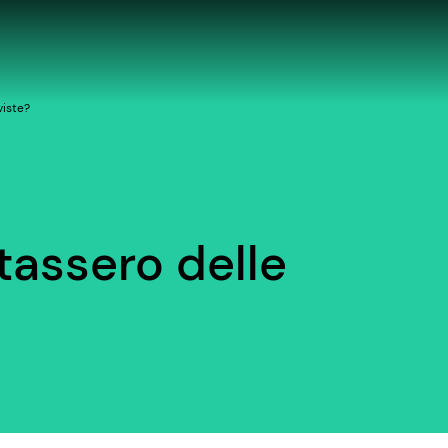
viste?
ntassero delle