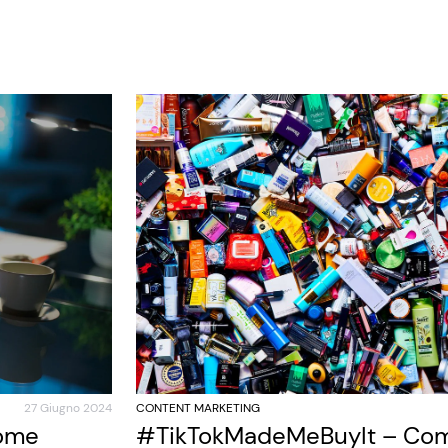
27 Giugno 2024
CONTENT MARKETING
come
#TikTokMadeMeBuyIt – Com