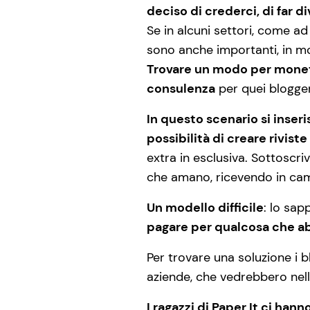
deciso di crederci, di far d
Se in alcuni settori, come ad 
sono anche importanti, in mo
Trovare un modo per monet
consulenza
per quei blogger
In questo scenario si inseris
possibilità di creare rivist
extra in esclusiva. Sottoscriv
che amano, ricevendo in cam
Un modello difficile
: lo sap
pagare per qualcosa che 
Per trovare una soluzione i
aziende, che vedrebbero nella 
I ragazzi di Paper It ci han