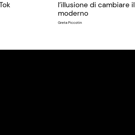
kTok
l’illusione di cambiare i
moderno
Greta Piccotin