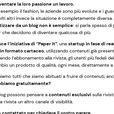
iventare la loro passione un lavoro.
esempio il fashion, le aziende sono più evolute e i guada
lti altri invece la situazione è completamente diversa.
izzare da un blog non è semplice
: si parla spesso di
 che decidono di diventare qualcosa di più.
ce l’iniziativa di “Paper It”
, una
startup in fase di re
e in formato cartaceo
, utilizzando contenuti già present
endo l’abbonamento alla rivista, gli utenti più fedeli del
bio un prodotto di qualità, ogni mese, direttamente a
piamo tutti che siamo abituati a fruire di contenuti, an
abbiamo gratuitamente?
 blog possono pensare a
contenuti esclusivi
sulla rivis
rivista un altro canale di visibilità.
no contattato per chiedere il vostro parere.