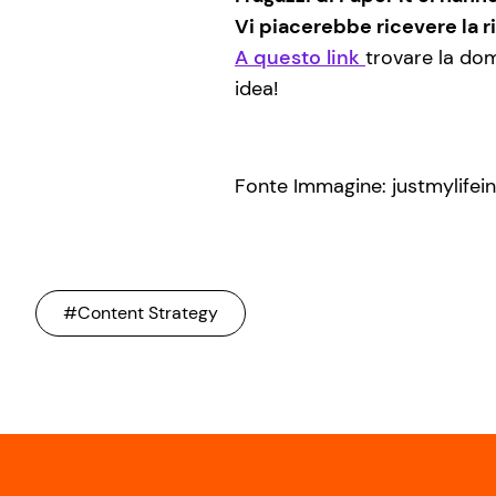
Vi piacerebbe ricevere la r
A questo link
trovare la do
idea!
Fonte Immagine: justmylifei
#Content Strategy