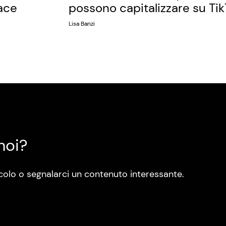
ace
possono capitalizzare su Ti
Lisa Banzi
noi?
colo o segnalarci un contenuto interessante.