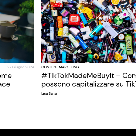
27 Giugno 2024
CONTENT MARKETING
come
#TikTokMadeMeBuyIt – Com
ace
possono capitalizzare su Ti
Lisa Banzi