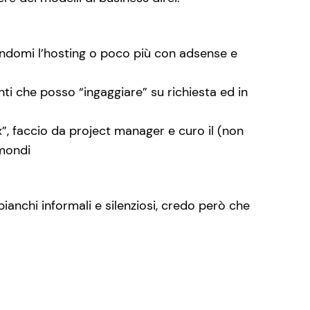
agandomi l’hosting o poco più con adsense e
enti che posso “ingaggiare” su richiesta ed in
 x”, faccio da project manager e curo il (non
 mondi
anchi informali e silenziosi, credo però che