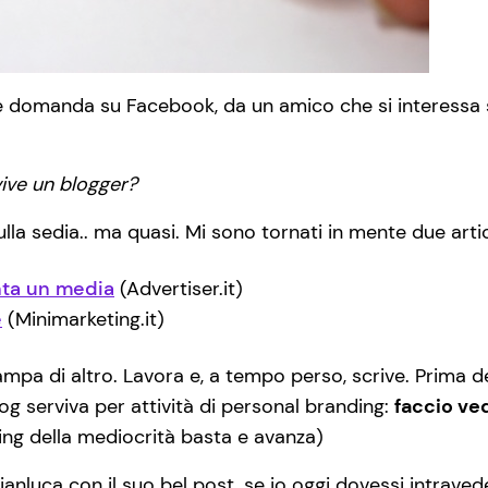
re domanda su Facebook, da un amico che si interessa s
ive un blogger?
la sedia.. ma quasi. Mi sono tornati in mente due artic
nta un media
(Advertiser.it)
e
(Minimarketing.it)
ampa di altro. Lavora e, a tempo perso, scrive. Prima de
og serviva per attività di personal branding:
faccio ve
ng della mediocrità basta e avanza)
ianluca con il suo bel post, se io oggi dovessi intraved