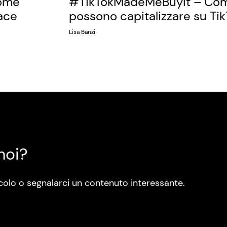
come
#TikTokMadeMeBuyIt – Com
ace
possono capitalizzare su Ti
Lisa Banzi
noi?
colo o segnalarci un contenuto interessante.