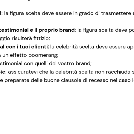
l
: la figura scelta deve essere in grado di trasmettere 
testimonial e il proprio brand
: la figura scelta deve 
io risulterà fittizio;
l con i tuoi clienti:
la celebrità scelta deve essere ap
hia un effetto boomerang;
stimonial con quelli del vostro brand;
sie
: assicuratevi che la celebrità scelta non racchiuda
à, e preparate delle buone clausole di recesso nel cas