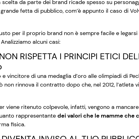
a scelta da parte dei brand ricade spesso su personag
 grande fetta di pubblico, com’è appunto il caso di Vol
giusto per il proprio brand non è sempre facile e lega
. Analizziamo alcuni casi:
 NON RISPETTA I PRINCIPI ETICI DELL
o
o e vincitore di una medaglia d’oro alle olimpiadi di Pec
ò non rinnova il contratto dopo che, nel 2012, l’atleta 
 viene ritenuto colpevole, infatti, vengono a mancare 
 quanto rappresentante
dei valori che le mamme che c
rma fisica.
L DIVENTA INVISO AL TUO PUBBLICO: