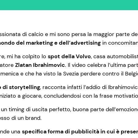
ionata di calcio e mi sono persa la maggior parte dell
 mondo del marketing e dell’advertising
in concomitanz
are, mi ha colpito lo
spot della Volvo
, casa automobili
iatore
Zlatan Ibrahimovic
. Il video celebra l’ultima p
menica e che ha visto la Svezia perdere contro il Belgi
di storytelling
, racconta infatti l’addio di Ibrahimovi
niziato a giocare, concludendosi con la frase motivati
d un timing di uscita perfetto, buona parte dell’emozio
cesso di un brand.
ntende una
specifica forma di pubblicità in cui è prese