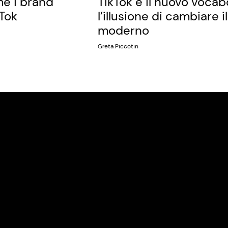
e i brand
TikTok e il nuovo vocab
kTok
l’illusione di cambiare i
moderno
Greta Piccotin