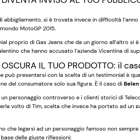
 abbigliamento, si è trovata invece in difficoltà l’ann
l mondo MotoGP 2015.
nial proprio di Gas Jeans che da un giorno all’altro si 
alentino che hanno accusato l’azienda Vicentina di supp
L OSCURA IL TUO PRODOTTO: il caso
he può presentarsi con la scelta di un testimonial è qu
one del consumatore solo sua figura. È il caso di
Belen
a un personaggio controverso e i clienti storici di Telec
gerla volto di Tim, scelta che invece ha portato ad un
c
ano che legarsi ad un personaggio famoso non sempre ass
ase delle giuste riflessioni: