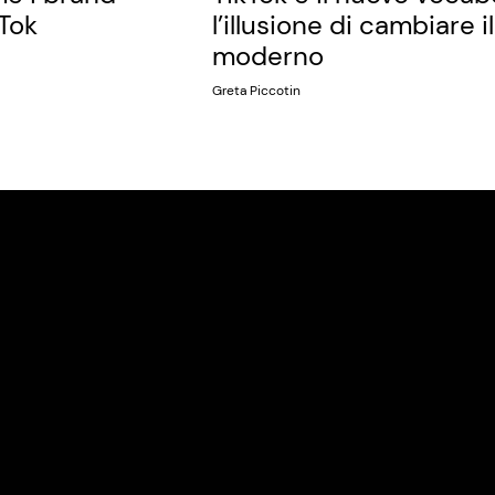
kTok
l’illusione di cambiare i
moderno
Greta Piccotin