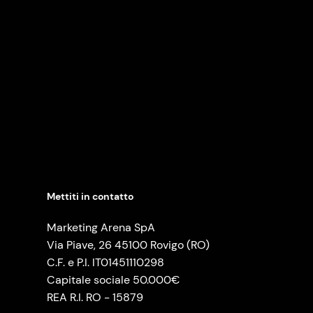
Mettiti in contatto
Marketing Arena SpA
Via Piave, 26 45100 Rovigo (RO)
C.F. e P.I. IT01451110298
Capitale sociale 50.000€
REA R.I. RO - 15879