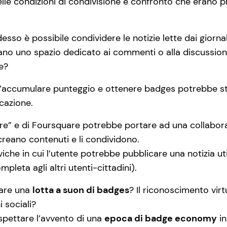
lle condizioni di condivisione e confronto che erano prop
desso è possibile condividere le notizie lette dai giorn
rvano uno spazio dedicato ai commenti o alla discussion
e?
l’accumulare punteggio e ottenere badges potrebbe stimo
icazione.
are” e di Foursquare potrebbe portare ad una collabora
 creano contenuti e li condividono.
viche in cui l’utente potrebbe pubblicare una notizia uti
leta agli altri utenti-cittadini).
tare una
lotta a suon di badges
? Il riconoscimento virt
i sociali?
ettare l’avvento di una
epoca di badge economy
in