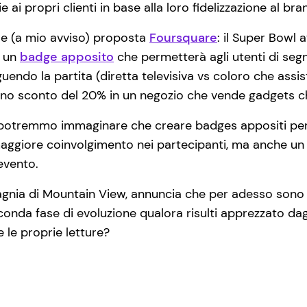
ai propri clienti in base alla loro fidelizzazione al bra
le (a mio avviso) proposta
Foursquare
: il Super Bowl a
e un
badge apposito
che permetterà agli utenti di segna
endo la partita (diretta televisiva vs coloro che assis
o uno sconto del 20% in un negozio che vende gadgets 
potremmo immaginare che creare badges appositi per 
maggiore coinvolgimento nei partecipanti, ma anche u
evento.
agnia di Mountain View, annuncia che per adesso sono s
conda fase di evoluzione qualora risulti apprezzato dagl
 le proprie letture?