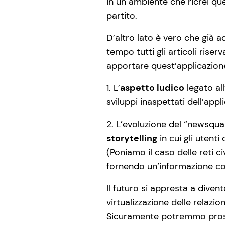
in un ambiente che ricrei que
partito.
D’altro lato è vero che già a
tempo tutti gli articoli rise
apportare quest’applicazion
1. L’
aspetto ludico
legato al
sviluppi inaspettati dell’appl
2. L’evoluzione del “newsqu
storytelling
in cui gli utenti
(Poniamo il caso delle reti ci
fornendo un’informazione comp
Il futuro si appresta a diven
virtualizzazione delle relazion
Sicuramente potremmo prosp