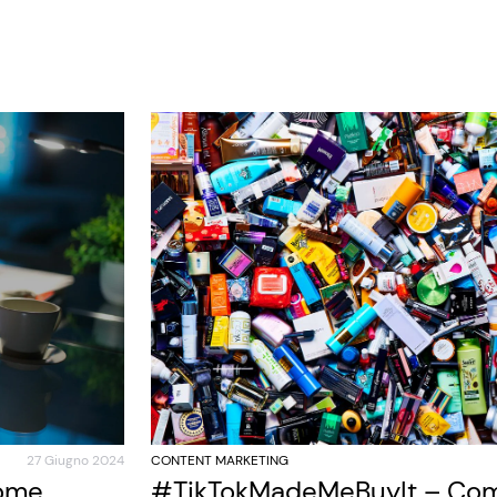
27 Giugno 2024
CONTENT MARKETING
come
#TikTokMadeMeBuyIt – Com