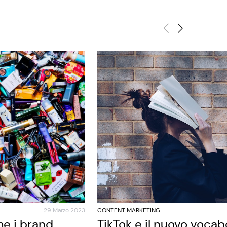
29 Marzo 2023
CONTENT MARKETING
e i brand
TikTok e il nuovo vocab