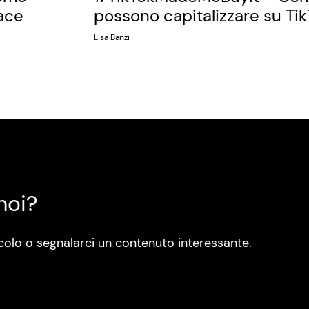
ace
possono capitalizzare su Ti
Lisa Banzi
noi?
colo o segnalarci un contenuto interessante.