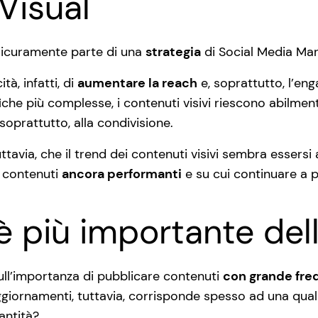
Visual
a sicuramente parte di una
strategia
di Social Media Ma
à, infatti, di
aumentare la reach
e, soprattutto, l’eng
iche più complesse, i contenuti visivi riescono abilmen
 soprattutto, alla condivisione.
ttavia, che il trend dei contenuti visivi sembra essersi
i contenuti
ancora performanti
e su cui continuare a p
 è più importante del
ull’importanza di pubblicare contenuti
con grande fre
aggiornamenti, tuttavia, corrisponde spesso ad una quali
antità?