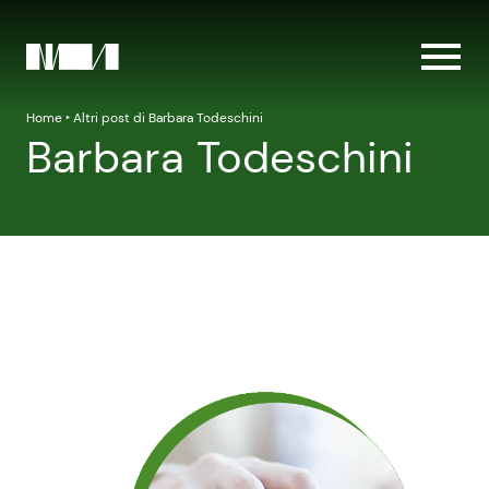
Home
‣
Altri post di Barbara Todeschini
Barbara Todeschini