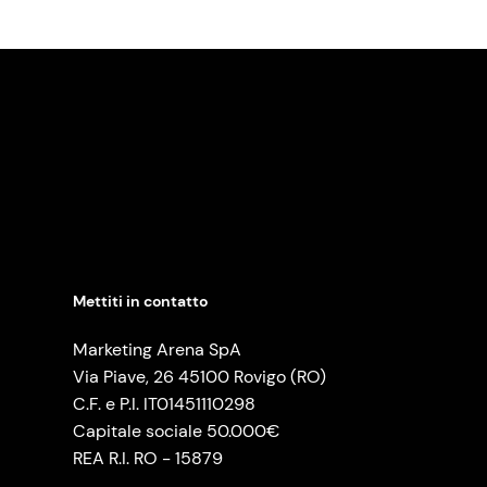
Mettiti in contatto
Marketing Arena SpA
Via Piave, 26 45100 Rovigo (RO)
C.F. e P.I. IT01451110298
Capitale sociale 50.000€
REA R.I. RO - 15879