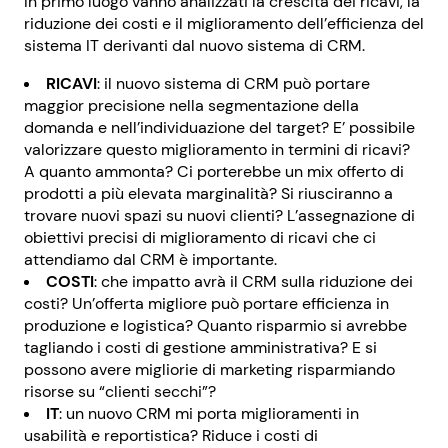
In primo luogo vanno analizzati la crescita dei ricavi, la
riduzione dei costi e il miglioramento dell’efficienza del
sistema IT derivanti dal nuovo sistema di CRM.
RICAVI
: il nuovo sistema di CRM può portare
maggior precisione nella segmentazione della
domanda e nell’individuazione del target? E’ possibile
valorizzare questo miglioramento in termini di ricavi?
A quanto ammonta? Ci porterebbe un mix offerto di
prodotti a più elevata marginalità? Si riusciranno a
trovare nuovi spazi su nuovi clienti? L’assegnazione di
obiettivi precisi di miglioramento di ricavi che ci
attendiamo dal CRM è importante.
COSTI
: che impatto avrà il CRM sulla riduzione dei
costi? Un’offerta migliore può portare efficienza in
produzione e logistica? Quanto risparmio si avrebbe
tagliando i costi di gestione amministrativa? E si
possono avere migliorie di marketing risparmiando
risorse su “clienti secchi”?
IT
: un nuovo CRM mi porta miglioramenti in
usabilità e reportistica? Riduce i costi di