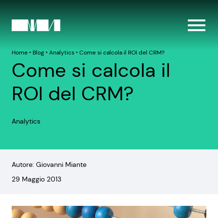
Home
‣
Blog
‣
Analytics
‣
Come si calcola il ROI del CRM?
Come si calcola il
ROI del CRM?
Analytics
Autore: Giovanni Miante
29 Maggio 2013