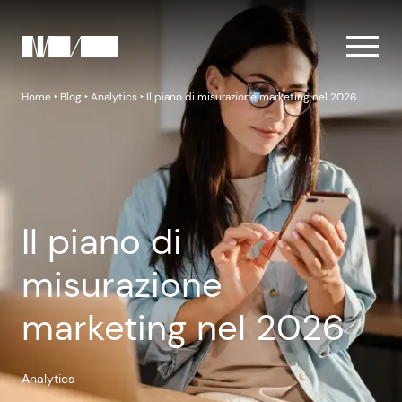
Home
‣
Blog
‣
Analytics
‣
Il piano di misurazione marketing nel 2026
Il piano di
misurazione
marketing nel 2026
Analytics