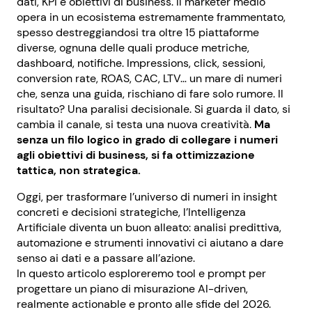
dati, KPI e obiettivi di business. Il marketer medio
opera in un ecosistema estremamente frammentato,
spesso destreggiandosi tra oltre 15 piattaforme
diverse, ognuna delle quali produce metriche,
dashboard, notifiche. Impressions, click, sessioni,
conversion rate, ROAS, CAC, LTV… un mare di numeri
che, senza una guida, rischiano di fare solo rumore. Il
risultato? Una paralisi decisionale. Si guarda il dato, si
cambia il canale, si testa una nuova creatività.
Ma
senza un filo logico in grado di collegare i numeri
agli obiettivi di business, si fa ottimizzazione
tattica, non strategica.
Oggi, per trasformare l’universo di numeri in insight
concreti e decisioni strategiche, l’Intelligenza
Artificiale diventa un buon alleato: analisi predittiva,
automazione e strumenti innovativi ci aiutano a dare
senso ai dati e a passare all’azione.
In questo articolo esploreremo tool e prompt per
progettare un piano di misurazione AI-driven,
realmente actionable e pronto alle sfide del 2026.