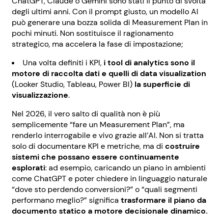
ChatGPT, Claude o Gemini sono stati il punto di svolta
degli ultimi anni. Con il prompt giusto, un modello AI
può generare una bozza solida di Measurement Plan in
pochi minuti. Non sostituisce il ragionamento
strategico, ma accelera la fase di impostazione;
Una volta definiti i KPI,
i tool di analytics sono il
motore di raccolta dati e quelli di data visualization
(Looker Studio, Tableau, Power BI)
la superficie di
visualizzazione
.
Nel 2026, il vero salto di qualità non è più
semplicemente “fare un Measurement Plan”, ma
renderlo interrogabile e vivo grazie all’AI. Non si tratta
solo di documentare KPI e metriche, ma di
costruire
sistemi che possano essere continuamente
esplorati
: ad esempio, caricando un piano in ambienti
come ChatGPT e poter chiedere in linguaggio naturale
“dove sto perdendo conversioni?” o “quali segmenti
performano meglio?” significa
trasformare il piano da
documento statico a motore decisionale dinamico.