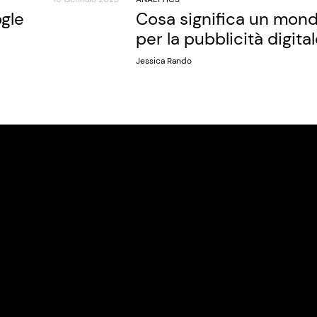
gle
Cosa significa un mon
per la pubblicità digita
Jessica Rando