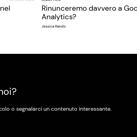
 nel
Rinunceremo davvero a Goo
Analytics?
Jessica Rando
noi?
colo o segnalarci un contenuto interessante.