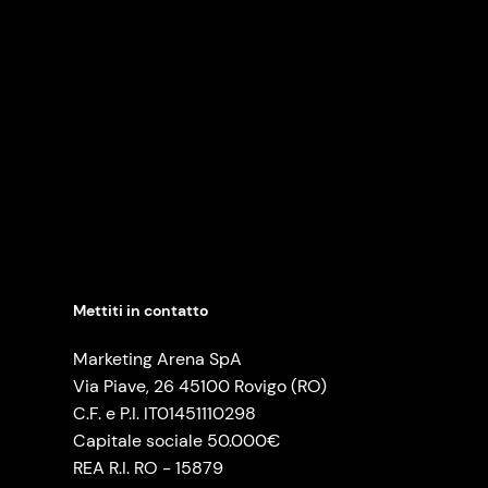
Mettiti in contatto
Marketing Arena SpA
Via Piave, 26 45100 Rovigo (RO)
C.F. e P.I. IT01451110298
Capitale sociale 50.000€
REA R.I. RO - 15879