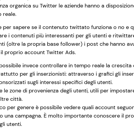
enza organica su Twitter le aziende hanno a disposizio
 reale.
e per sapere se il contenuto twittato funziona o no e q
e i contenuti più interessanti per gli utenti e ritwittar
nti (oltre la propria base follower) i post che hanno
l proprio account Twitter Ads.
possibile invece controllare in tempo reale la crescita d
ttutto per gli inserzionisti: attraverso i grafici gli ins
sorizzati sugli interessi specifici degli utenti.
are le zone di provenienza degli utenti, utili per impos
ltre città.
blico per genere è possibile vedere quali account seguo
so una campagna. È molto importante conoscere il prop
li utenti.