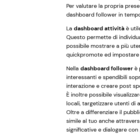
Per valutare la propria pres
dashboard follower in tempo
La
dashboard attività
è util
Questo permette di individuar
possibile mostrare a più ute
quickpromote ed impostare i
Nella
dashboard follower
è 
interessanti e spendibili sopra
interazione e creare post spon
È inoltre possibile visualizz
locali, targetizzare utenti di a
Oltre a differenziare il pub
simile al tuo anche attraver
significative e dialogare con g