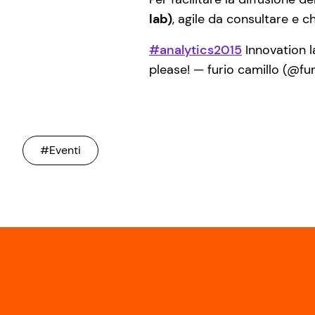
lab)
, agile da consultare e 
#analytics2015
Innovation l
please! — furio camillo (@fu
#Eventi