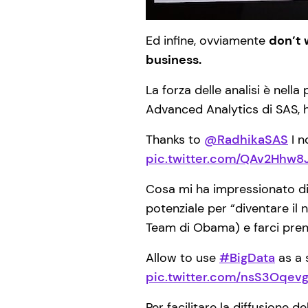
Ed infine, ovviamente
don’t 
business.
La forza delle analisi è nella 
Advanced Analytics di SAS, h
Thanks to
@RadhikaSAS
I 
pic.twitter.com/QAv2Hhw8
Cosa mi ha impressionato di p
potenziale per “diventare il 
Team di Obama) e farci prende
Allow to use
#BigData
as a 
pic.twitter.com/nsS3Oqev
Per facilitare la diffusione 