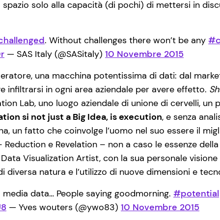
spazio solo alla capacità (di pochi) di mettersi in dis
challenged
. Without challenges there won’t be any
#c
r
— SAS Italy (@SASitaly)
10 Novembre 2015
leratore, una macchina potentissima di dati: dal marketin
ve infiltrarsi in ogni area aziendale per avere effetto.
Sh
ation Lab, uno luogo aziendale di unione di cervelli, un 
tion si not just a Big Idea, is execution
, e senza anal
a, un fatto che coinvolge l’uomo nel suo essere il migl
– Reduction e Revelation – non a caso le essenze della 
 Data Visualization Artist, con la sua personale vision
di diversa natura e l’utilizzo di nuove dimensioni e tecn
al media data… People saying goodmorning.
#potential
U8
— Yves wouters (@ywo83)
10 Novembre 2015