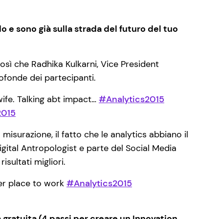
 e sono già sulla strada del futuro del tuo
osì che Radhika Kulkarni, Vice President
ofonde dei partecipanti.
ife. Talking abt impact…
#Analytics2015
2015
isurazione, il fatto che le analytics abbiano il
igital Antropologist e parte del Social Media
sultati migliori.
ter place to work
#Analytics2015
 gratuita (4 passi per creare un Innovation