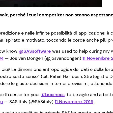
wait, perché i tuoi competitor non stanno aspettando
predizione e nelle infinite possibilità di applicazione:
è c
a ispirato e motivato, toccando le corde anche più pr
now know
@SASsoftware
was used to help curing my w
J4
— Jos van Dongen (@josvandongen)
11 Novembre 
iù? La dimensione antropologica dei dati e della loro m
nostro sesto senso” (cit. Rahaf Harfoush, Strategist e D
re le giuste decisioni in tempi brevissimi, ottenendo ri
sixth sense for your
#business
: to be agile and a bet
gu
— SAS Italy (@SASitaly)
11 Novembre 2015
della cultura analitica in azienda SAS ha creato una
guida