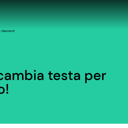
e davvero!
 cambia testa per
o!