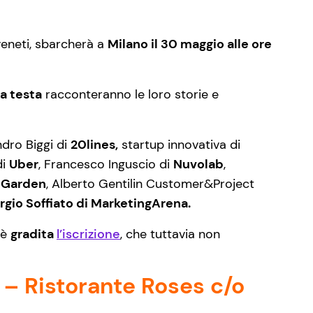
veneti, sbarcherà a
Milano il 30 maggio alle ore
 a testa
racconteranno le loro storie e
ndro Biggi di
20lines,
startup innovativa di
di
Uber
, Francesco Inguscio di
Nuvolab
,
 Garden
, Alberto Gen­ti­lin Customer&Project
rgio Soffiato di MarketingArena.
 è
gradita
l’iscrizione
, che tuttavia non
 – Ristorante Roses c/o