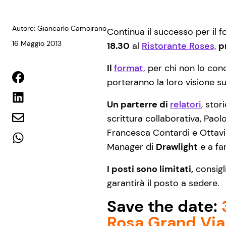
Autore: Giancarlo Camoirano
Continua il successo per il 
16 Maggio 2013
18.30
al
Ristorante Roses,
pr
Il
format,
per chi non lo con
porteranno la loro visione sui
Un parterre di
relatori
, stor
scrittura collaborativa, Paol
Francesca Contardi e Ottavi
Mana­ger di
Dra­w­light
e a far
I posti sono limitati,
consigli
garantirà il posto a sedere.
Save the date:
Rosa Grand Via 