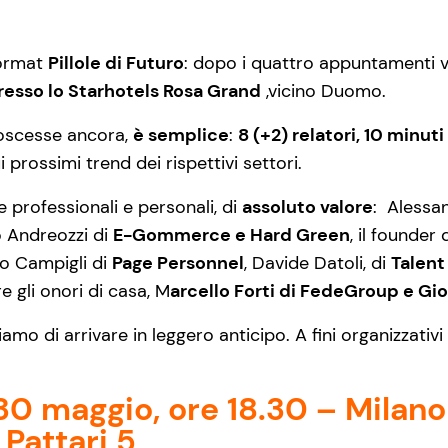
format
Pillole di Futuro
: dopo i quattro appuntamenti 
esso lo Starhotels Rosa Grand
,vicino Duomo.
oscesse ancora,
è semplice
:
8 (+2) relatori, 10 minuti
 prossimi trend dei rispettivi settori.
ie professionali e personali, di
assoluto valore
: Alessa
o Andreozzi di
E-Gommerce e Hard Green
, il founder 
o Campigli di
Page Personnel
, Davide Datoli, di
Talent
e gli onori di casa, M
arcello Forti di FedeGroup e Gio
amo di arrivare in leggero anticipo. A fini organizzativi
30 maggio, ore 18.30 – Milano
Pattari 5