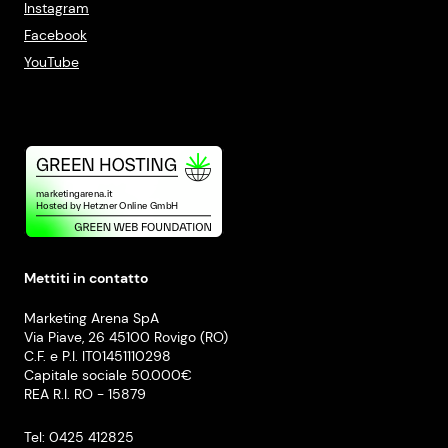
Instagram
Facebook
YouTube
Mettiti in contatto
Marketing Arena SpA
Via Piave, 26 45100 Rovigo (RO)
C.F. e P.I. IT01451110298
Capitale sociale 50.000€
REA R.I. RO - 15879
Tel: 0425 412825