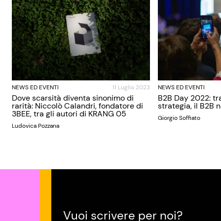
NEWS ED EVENTI
11 Luglio 2023
NEWS ED EVENTI
Dove scarsità diventa sinonimo di
B2B Day 2022: tra
rarità: Niccolò Calandri, fondatore di
strategia, il B2B 
3BEE, tra gli autori di KRANG 05
Giorgio Soffiato
Ludovica Pozzana
Vuoi scrivere per noi?