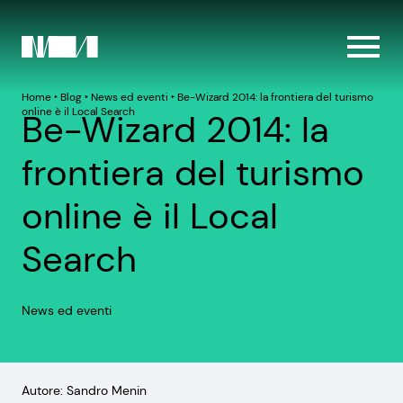
Home
‣
Blog
‣
News ed eventi
‣
Be-Wizard 2014: la frontiera del turismo
online è il Local Search
Be-Wizard 2014: la
frontiera del turismo
online è il Local
Search
News ed eventi
Autore: Sandro Menin