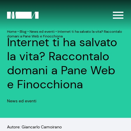
Home
‣
Blog
‣
News ed eventi
‣
Internet ti ha salvato la vita? Raccontalo
domani a Pane Web e Finocchiona
Internet ti ha salvato
la vita? Raccontalo
domani a Pane Web
e Finocchiona
News ed eventi
Autore: Giancarlo Camoirano