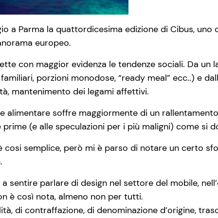
io a Parma la quattordicesima edizione di Cibus, uno 
panorama europeo.
flette con maggior evidenza le tendenze sociali. Da un lat
amiliari, porzioni monodose, “ready meal” ecc..) e dal
lità, mantenimento dei legami affettivi.
tore alimentare soffre maggiormente di un rallentament
 prime (e alle speculazioni per i più maligni) come si
 è cosi semplice, però mi è parso di notare un certo sfo
.
 a sentire parlare di design nel settore del mobile, nel
on è così nota, almeno non per tutti.
lità, di contraffazione, di denominazione d’origine, tras