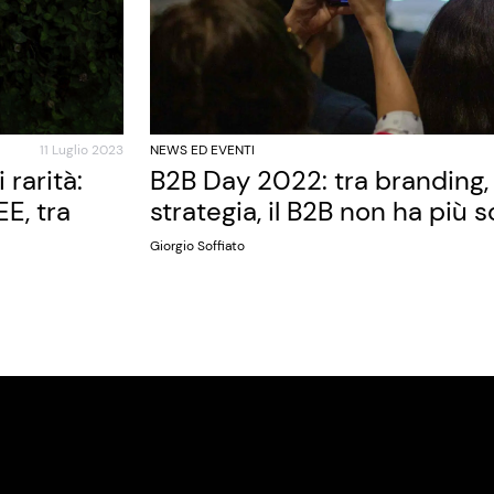
11 Luglio 2023
NEWS ED EVENTI
rarità:
B2B Day 2022: tra branding, 
E, tra
strategia, il B2B non ha più 
Giorgio Soffiato