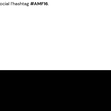
social l’hashtag
#AMF16
.