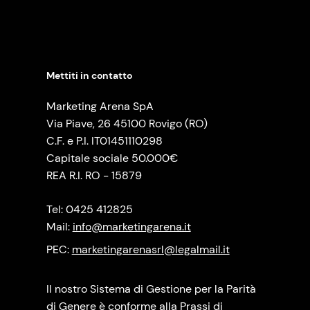
Mettiti in contatto
Marketing Arena SpA
Via Piave, 26 45100 Rovigo (RO)
C.F. e P.I. IT01451110298
Capitale sociale 50.000€
REA R.I. RO - 15879
Tel: 0425 412825
Mail:
info@marketingarena.it
PEC:
marketingarenasrl@legalmail.it
Il nostro Sistema di Gestione per la Parità
di Genere è conforme alla Prassi di