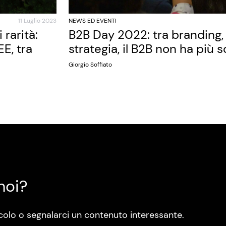
11 Luglio 2023
NEWS ED EVENTI
rarità:
B2B Day 2022: tra branding, 
E, tra
strategia, il B2B non ha più 
Giorgio Soffiato
noi?
colo o segnalarci un contenuto interessante.