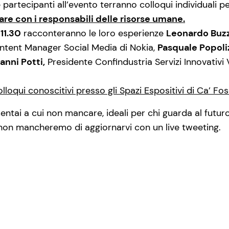
 partecipanti all’evento terranno colloqui individuali pe
lare con i responsabili delle risorse umane.
 11.30
racconteranno le loro esperienze
Leonardo Buz
ontent Manager Social Media di Nokia,
Pasquale Popoli
anni Potti,
Presidente Confindustria Servizi Innovativi
colloqui conoscitivi presso gli Spazi Espositivi di Ca’ Fos
ai a cui non mancare, ideali per chi guarda al futuro
a non mancheremo di aggiornarvi con un live tweeting.