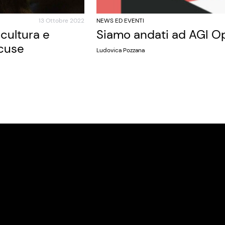
13 Ottobre 2022
NEWS ED EVENTI
cultura e
Siamo andati ad AGI O
scuse
Ludovica Pozzana