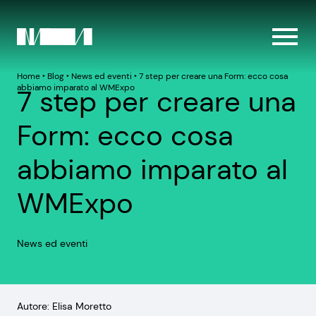
Home
‣
Blog
‣
News ed eventi
‣
7 step per creare una Form: ecco cosa
abbiamo imparato al WMExpo
7 step per creare una
Form: ecco cosa
abbiamo imparato al
WMExpo
News ed eventi
Autore: Elisa Moretto