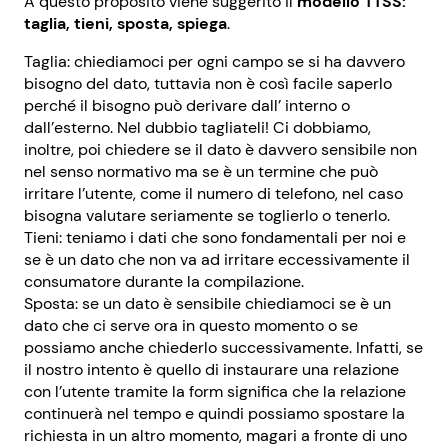
A questo proposito viene suggerito il
modello TTSS:
taglia, tieni, sposta, spiega
.
Taglia:
chiediamoci per ogni campo se si ha davvero
bisogno del dato, tuttavia non è così facile saperlo
perché il bisogno può derivare dall’ interno o
dall’esterno. Nel dubbio tagliateli! Ci dobbiamo,
inoltre, poi chiedere se il dato è davvero sensibile non
nel senso normativo ma se è un termine che può
irritare l’utente, come il numero di telefono, nel caso
bisogna valutare seriamente se toglierlo o tenerlo.
Tieni:
teniamo i dati che sono fondamentali per noi e
se è un dato che non va ad irritare eccessivamente il
consumatore durante la compilazione.
Sposta:
se un dato è sensibile chiediamoci se è un
dato che ci serve ora in questo momento o se
possiamo anche chiederlo successivamente. Infatti, se
il nostro intento è quello di instaurare una relazione
con l’utente tramite la form significa che la relazione
continuerà nel tempo e quindi possiamo spostare la
richiesta in un altro momento, magari a fronte di uno