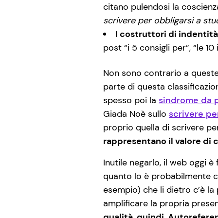
citano pulendosi la coscien
scrivere per obbligarsi a stu
I costruttori di indentità
post “i 5 consigli per”, “le 1
Non sono contrario a queste 
parte di questa classificazion
spesso poi la
sindrome da 
Giada Noè sullo
scrivere per
proprio quella di scrivere per
rappresentano il valore di 
Inutile negarlo, il web oggi è
quanto lo è probabilmente co
esempio) che li dietro c’è l
amplificare la propria prese
qualità, quindi. Autorefere