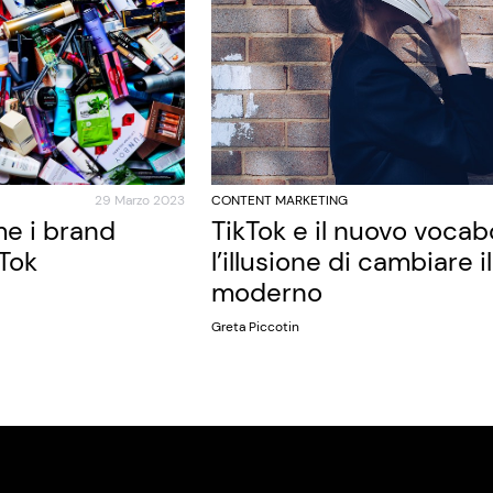
29 Marzo 2023
CONTENT MARKETING
e i brand
TikTok e il nuovo vocab
kTok
l’illusione di cambiare i
moderno
Greta Piccotin