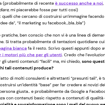
za (probabilmente di recente
è successo anche a noi
,
diare
, mi piacerebbe fosse per tutti cosi)
: quelli che cercano di costruirsi un’immagine facendo
0 idee da”, “il marketing su facebook…bla..bla”)
pratiche, ben conscio che non vi è una linea di demarc
e. Si tratta probabilmente di tentazioni quotidiane cui t
pagina bianca
fa il resto. Scrivo questi appunti dopo 
 i motori più che per gli utenti
. Credo che l’evoluzi
 gli utenti contenuti “facili” ma, mi chiedo,
sono questi
chi tali contenuti produce?
 fatto di molti consulenti e altrettanti “presunti tali”,
struirsi un’identità “base” per far credere ai novizi 
a persona giusta.. e probabilmente da Google a Facebook
nza con contenuti basic rispetto a contenuti di qualità
nzialità e sovrainformazione sono i mali del nuovo w