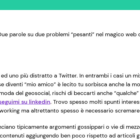
 Due parole su due problemi “pesanti” nel magico web d
 uno più distratto a Twitter. In entrambi i casi un mix
se diventi “mio amico” è lecito tu sorbisca anche la mo
a moda del geosocial, rischi di beccarti anche “qualche
seguimi su linkedin
. Trovo spesso molti spunti intere
working ma altrettanto spesso è necessario scremare a
lanciano tipicamente argomenti gossippari o vie di mezzo
contenuti aggiungendo ben poco rispetto ad articoli 