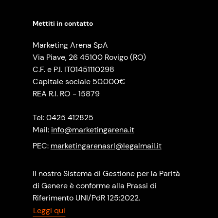
Mettiti in contatto
Marketing Arena SpA
Via Piave, 26 45100 Rovigo (RO)
C.F. e P.I. IT01451110298
Capitale sociale 50.000€
REA R.I. RO - 15879
Tel: 0425 412825
Mail:
info@marketingarena.it
PEC:
marketingarenasrl@legalmail.it
Il nostro Sistema di Gestione per la Parità
di Genere è conforme alla Prassi di
Riferimento UNI/PdR 125:2022.
Leggi qui