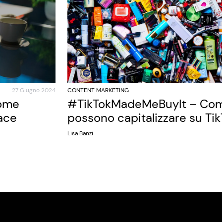
27 Giugno 2024
CONTENT MARKETING
come
#TikTokMadeMeBuyIt – Com
ace
possono capitalizzare su Ti
Lisa Banzi