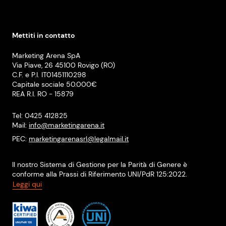
Mettiti in contatto
Marketing Arena SpA
Via Piave, 26 45100 Rovigo (RO)
C.F. e P.I. IT01451110298
Capitale sociale 50.000€
REA R.I. RO - 15879
Tel: 0425 412825
Mail:
info@marketingarena.it
PEC:
marketingarenasrl@legalmail.it
Il nostro Sistema di Gestione per la Parità di Genere è
conforme alla Prassi di Riferimento UNI/PdR 125:2022.
Leggi qui