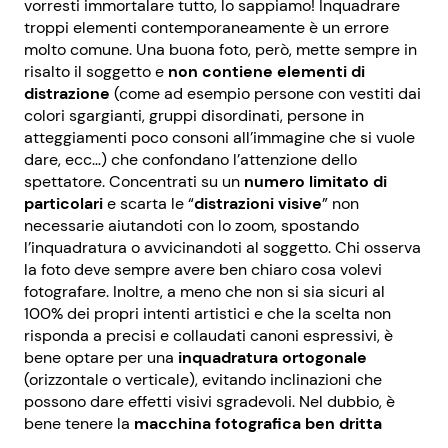
vorresti immortalare tutto, lo sappiamo! Inquadrare
troppi elementi contemporaneamente è un errore
molto comune. Una buona foto, però, mette sempre in
risalto il soggetto e
non contiene elementi di
distrazione
(come ad esempio persone con vestiti dai
colori sgargianti, gruppi disordinati, persone in
atteggiamenti poco consoni all’immagine che si vuole
dare, ecc…) che confondano l’attenzione dello
spettatore. Concentrati su un
numero limitato di
particolari
e scarta le “
distrazioni visive
” non
necessarie aiutandoti con lo zoom, spostando
l’inquadratura o avvicinandoti al soggetto. Chi osserva
la foto deve sempre avere ben chiaro cosa volevi
fotografare. Inoltre, a meno che non si sia sicuri al
100% dei propri intenti artistici e che la scelta non
risponda a precisi e collaudati canoni espressivi, è
bene optare per una
inquadratura ortogonale
(orizzontale o verticale), evitando inclinazioni che
possono dare effetti visivi sgradevoli. Nel dubbio, è
bene tenere la
macchina fotografica ben dritta