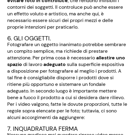
evitare foto in controluce
, che rendono invisibili i
contorni dei soggetti. Il controluce può anche essere
un effetto voluto e artistico, ma anche qui, è
necessario essere sicuri dei propri mezzi e delle
proprie intenzioni per praticarlo.
6. GLI OGGETTI.
Fotografare un oggetto inanimato potrebbe sembrare
un compito semplice, ma richiede di prestare
attenzione. Per prima cosa è necessario
allestire uno
spazio
di lavoro
adeguato
sulla superficie espositiva
a disposizione per fotografare al meglio i prodotti. A
tal fine è consigliabile disporre i prodotti dove si
ritiene più opportuno e sistemare un fondale
adeguato. In secondo luogo è importante mettere
bene a fuoco il prodotto a cui si desidera dare rilievo.
Per i video valgono, fatte le dovute proporzioni, tutte le
regole sopra elencate per le foto; tuttavia, ci sono
alcuni accorgimenti da aggiungere:
7. INQUADRATURA FERMA
Nessuno gradisce mai guardare riprese video mosse.