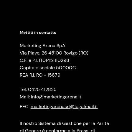
Mettiti in contatto
Marketing Arena SpA
Via Piave, 26 45100 Rovigo (RO)
C.F. e P.I. IT01451110298
Capitale sociale 50.000€
REA R.I. RO - 15879
Tel: 0425 412825
Mail:
info@marketingarena.it
PEC:
marketingarenasrl@legalmail.it
Il nostro Sistema di Gestione per la Parità
di Genere è conforme alla Prassi di