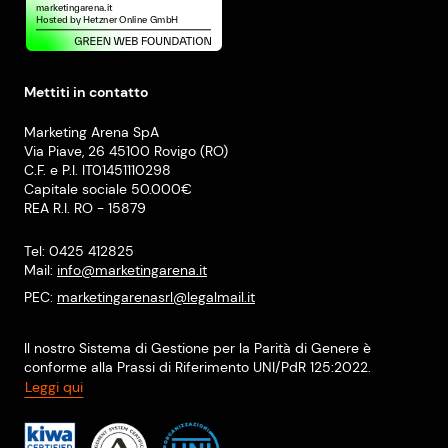
Mettiti in contatto
Marketing Arena SpA
Via Piave, 26 45100 Rovigo (RO)
C.F. e P.I. IT01451110298
Capitale sociale 50.000€
REA R.I. RO - 15879
Tel: 0425 412825
Mail:
info@marketingarena.it
PEC:
marketingarenasrl@legalmail.it
Il nostro Sistema di Gestione per la Parità di Genere è
conforme alla Prassi di Riferimento UNI/PdR 125:2022.
Leggi qui