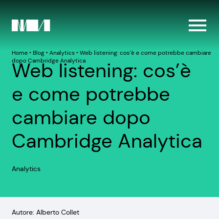
Home
‣
Blog
‣
Analytics
‣
Web listening: cos’è e come potrebbe cambiare
dopo Cambridge Analytica
Web listening: cos’è
e come potrebbe
cambiare dopo
Cambridge Analytica
Analytics
Autore: Alberto Collet