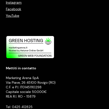
Instagram
Facebook
YouTube
Mettiti in contatto
Marketing Arena SpA
Via Piave, 26 45100 Rovigo (RO)
C.F. e P.I. IT01451110298
Capitale sociale 50.000€
REA R.I. RO - 15879
Tel: 0425 412825