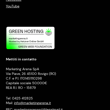
YouTube
Mettiti in contatto
Marketing Arena SpA
Via Piave, 26 45100 Rovigo (RO)
C.F. e P.I. IT01451110298
Capitale sociale 50.000€
REA R.I. RO - 15879
Tel: 0425 412825
Mail:
info@marketingarena.it
PEC:
marketingarenasrl@legalmail.it