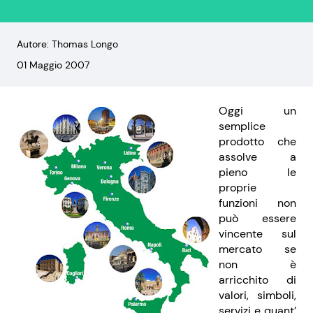
Autore: Thomas Longo
01 Maggio 2007
Oggi un
semplice
prodotto che
assolve a
pieno le
proprie
funzioni non
può essere
vincente sul
mercato se
non è
arricchito di
valori, simboli,
servizi e quant’