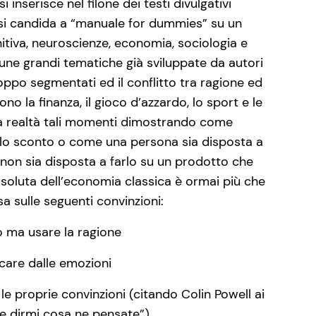
inserisce nel filone dei testi divulgativi
si candida a “manuale for dummies” su un
tiva, neuroscienze, economia, sociologia e
lcune grandi tematiche già sviluppate da autori
oppo segmentati ed il conflitto tra ragione ed
no la finanza, il gioco d’azzardo, lo sport e le
alla realtà tali momenti dimostrando come
ello sconto o come una persona sia disposta a
 non sia disposta a farlo su un prodotto che
 assoluta dell’economia classica è ormai più che
a sulle seguenti convinzioni:
to ma usare la ragione
lcare dalle emozioni
le proprie convinzioni (citando Colin Powell ai
te dirmi cosa ne pensate”)