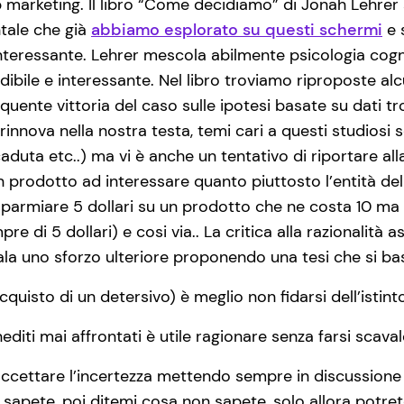
marketing. Il libro “Come decidiamo” di Jonah Lehrer si 
tale che già
abbiamo esplorato su questi schermi
e 
eressante. Lehrer mescola abilmente psicologia cogni
odibile e interessante. Nel libro troviamo riproposte a
uente vittoria del caso sulle ipotesi basate su dati tr
innova nella nostra testa, temi cari a questi studiosi so
 caduta etc..) ma vi è anche un tentativo di riportare 
un prodotto ad interessare quanto piuttosto l’entità d
sparmiare 5 dollari su un prodotto che ne costa 10 ma
re di 5 dollari) e cosi via.. La critica alla razionalità
ala uno sforzo ulteriore proponendo una tesi che si bas
acquisto di un detersivo) è meglio non fidarsi dell’istin
editi mai affrontati è utile ragionare senza farsi scava
 accettare l’incertezza mettendo sempre in discussione 
 sapete, poi ditemi cosa non sapete, solo allora potre