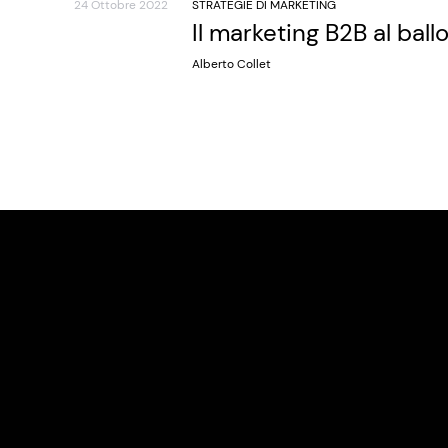
24 Ottobre 2022
STRATEGIE DI MARKETING
Il marketing B2B al ball
Alberto Collet