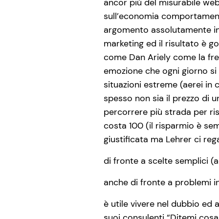
ancor più del misurabile web 
sull’economia comportamen
argomento assolutamente int
marketing ed il risultato è g
come Dan Ariely come la freq
emozione che ogni giorno si r
situazioni estreme (aerei in
spesso non sia il prezzo di 
percorrere più strada per ri
costa 100 (il risparmio è semp
giustificata ma Lehrer ci reg
di fronte a scelte semplici (
anche di fronte a problemi in
è utile vivere nel dubbio ed
suoi consulenti “Ditemi cosa