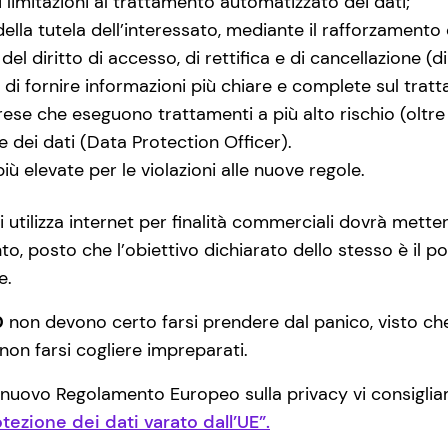
 limitazioni al trattamento automatizzato dei dati;
ella tutela dell’interessato, mediante il rafforzamento
l diritto di accesso, di rettifica e di cancellazione (diri
, di fornire informazioni più chiare e complete sul trat
rese che eseguono trattamenti a più alto rischio (oltre
 dei dati (Data Protection Officer).
iù elevate per le violazioni alle nuove regole.
hi utilizza internet per finalità commerciali dovrà met
o, posto che l’obiettivo dichiarato dello stesso è il p
e.
0
non devono certo farsi prendere dal panico, visto che
non farsi cogliere impreparati.
l nuovo Regolamento Europeo sulla privacy vi consigli
ezione dei dati varato dall’UE”.