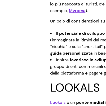
lo più nascosta ai turisti, c
esempio,
Myroma
).
Un paio di considerazioni su
Il
potenziale di sviluppo
(immaginate la Rimini del mare
“nicchia” e sulla “short tai
guida personalizzata
in base
Inoltre
favorisce lo svilu
gruppo di enti commerciali d
della piattaforma e pagare gl
LOOKALS
Lookals
è un
ponte mediat