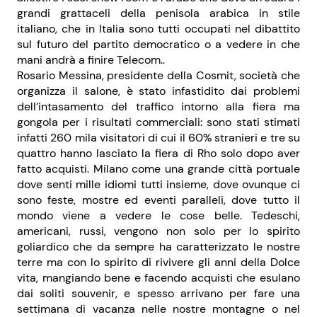
grandi grattaceli della penisola arabica in stile
italiano, che in Italia sono tutti occupati nel dibattito
sul futuro del partito democratico o a vedere in che
mani andrà a finire Telecom..
Rosario Messina, presidente della Cosmit, società che
organizza il salone, è stato infastidito dai problemi
dell’intasamento del traffico intorno alla fiera ma
gongola per i risultati commerciali: sono stati stimati
infatti 260 mila visitatori di cui il 60% stranieri e tre su
quattro hanno lasciato la fiera di Rho solo dopo aver
fatto acquisti. Milano come una grande città portuale
dove senti mille idiomi tutti insieme, dove ovunque ci
sono feste, mostre ed eventi paralleli, dove tutto il
mondo viene a vedere le cose belle. Tedeschi,
americani, russi, vengono non solo per lo spirito
goliardico che da sempre ha caratterizzato le nostre
terre ma con lo spirito di rivivere gli anni della Dolce
vita, mangiando bene e facendo acquisti che esulano
dai soliti souvenir, e spesso arrivano per fare una
settimana di vacanza nelle nostre montagne o nel