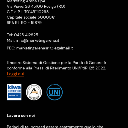
Marketing Arena SpA
Via Piave, 26 45100 Rovigo (RO)
C.F. e P.I. IT01451110298
Capitale sociale 50.000€
REA R.I. RO - 15879
Tel: 0425 412825
Mail:
info@marketingarena.it
PEC:
marketingarenasrl@legalmail.it
Il nostro Sistema di Gestione per la Parità di Genere è
conforme alla Prassi di Riferimento UNI/PdR 125:2022.
Leggi qui
Lavora con noi
Parlaci di te: potresti essere esattamente quello che