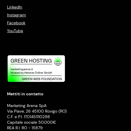
LinkedIn
Instagram
Facebook
YouTube
Mettiti in contatto
Marketing Arena SpA
Via Piave, 26 45100 Rovigo (RO)
C.F. e P.I. IT01451110298
Capitale sociale 50.000€
REA R.I. RO - 15879