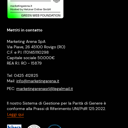
Mettiti in contatto
Marketing Arena SpA
Via Piave, 26 45100 Rovigo (RO)
C.F. e P.I. IT01451110298
Capitale sociale 50.000€
REA R.I. RO - 15879
Tel: 0425 412825
Mail:
info@marketingarena.it
PEC:
marketingarenasrl@legalmail.it
Il nostro Sistema di Gestione per la Parità di Genere è
conforme alla Prassi di Riferimento UNI/PdR 125:2022.
Leggi qui