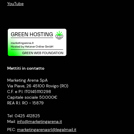
YouTube
Mettiti in contatto
Marketing Arena SpA
Via Piave, 26 45100 Rovigo (RO)
C.F. e P.I. IT01451110298
Capitale sociale 50.000€
REA R.I. RO - 15879
Tel: 0425 412825
Mail:
info@marketingarena.it
PEC:
marketingarenasrl@legalmail.it